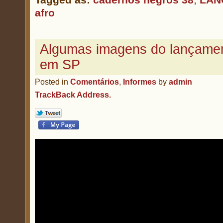
afro
Algumas imagens do lançame
em SP
Posted in
Comentários
,
Informes
by
admin
TrackBack Address.