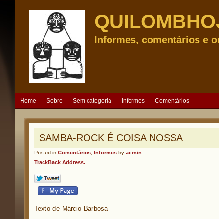
QUILOMBHO
Informes, comentários e o
Home
Sobre
Sem categoria
Informes
Comentários
SAMBA-ROCK É COISA NOSSA
Posted in
Comentários
,
Informes
by
admin
TrackBack Address.
Texto de Márcio Barbosa