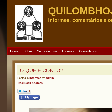
QUILOMBHO
Informes, comentários e o
Home
Sobre
Sem categoria
Informes
Comentários
O QUE É CONTO?
Posted in
Informes
by
admin
TrackBack Address.