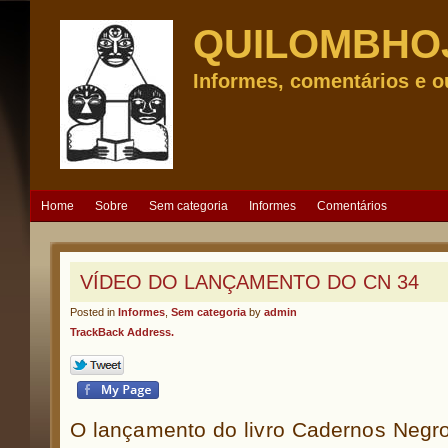
QUILOMBHO
Informes, comentários e o
Home
Sobre
Sem categoria
Informes
Comentários
VÍDEO DO LANÇAMENTO DO CN 34
Posted in
Informes
,
Sem categoria
by
admin
TrackBack Address.
O lançamento do livro Cadernos Negr