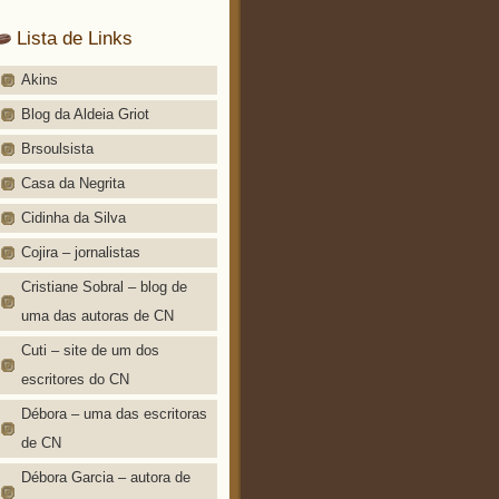
Lista de Links
Akins
Blog da Aldeia Griot
Brsoulsista
Casa da Negrita
Cidinha da Silva
Cojira – jornalistas
Cristiane Sobral – blog de
uma das autoras de CN
Cuti – site de um dos
escritores do CN
Débora – uma das escritoras
de CN
Débora Garcia – autora de