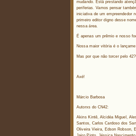
mudando. Está prestando atençã
periferias. Vamos pensar também
iniciativa de um empreendedor n
primeiro editor digno desse nom
nessa área.
É apenas um prêmio e nosso fo
Nossa maior vitória é o lançam
Mas por que não torcer pelo 42? 
Axé!
Márcio Barbosa
Autorxs do CN42:
Akins Kintê, Alcidéa Miguel, A
Santos, Carlos Cardoso dos Sant
Oliveira Vieira, Edson Robson, 
Jairo Pinto, Jéssica Nascimento