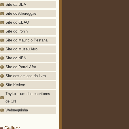
Site da UEA
Site do Afroreggae
Site do CEAO
Site do Irohin
Site do Mauricio Pestana
Site do Museu Afro
Site do NEN
Site do Portal Afro
Site dos amigos do livro
Site Kedere
Thyko – um dos escritores
de CN
Webneguinha
Gallery