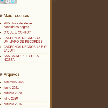
Mais recentes
2022: hora de eleger
candidatos negros
O QUE É CONTO?
CADERNOS NEGROS 43 –
UM LIVRO DE RECORDES
CADERNOS NEGROS 42 E O
JABUTI
SAMBA-ROCK É COISA
NOSSA
Arquivos
setembro 2022
junho 2021
outubro 2020
julho 2020
outubro 2016