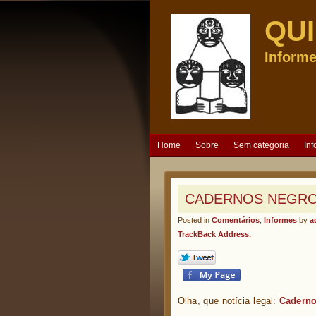
QU
Informe
Home
Sobre
Sem categoria
In
CADERNOS NEGROS
Posted in
Comentários
,
Informes
by
a
TrackBack Address.
Olha, que notícia legal:
Caderno