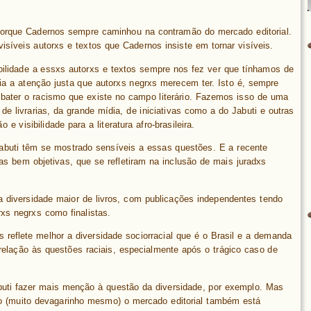
 porque Cadernos sempre caminhou na contramão do mercado editorial.
síveis autorxs e textos que Cadernos insiste em tornar visíveis.
ibilidade a essxs autorxs e textos sempre nos fez ver que tínhamos de
a a atenção justa que autorxs negrxs merecem ter. Isto é, sempre
ater o racismo que existe no campo literário. Fazemos isso de uma
e livrarias, da grande mídia, de iniciativas como a do Jabuti e outras
o e visibilidade para a literatura afro-brasileira.
abuti têm se mostrado sensíveis a essas questões. E a recente
ivas bem objetivas, que se refletiram na inclusão de mais juradxs
a diversidade maior de livros, com publicações independentes tendo
xs negrxs como finalistas.
s reflete melhor a diversidade sociorracial que é o Brasil e a demanda
elação às questões raciais, especialmente após o trágico caso de
buti fazer mais menção à questão da diversidade, por exemplo. Mas
 (muito devagarinho mesmo) o mercado editorial também está