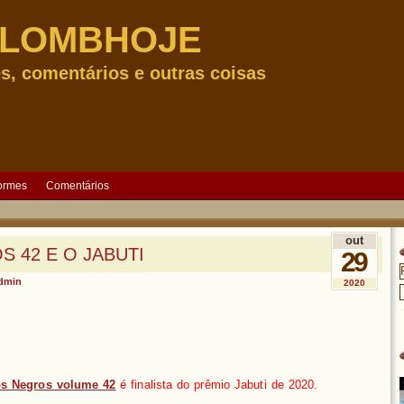
ILOMBHOJE
s, comentários e outras coisas
formes
Comentários
out
 42 E O JABUTI
29
dmin
2020
s Negros volume 42
é finalista do prêmio Jabuti de 2020.