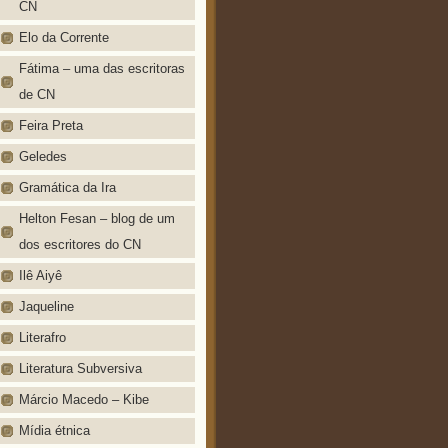
CN
Elo da Corrente
Fátima – uma das escritoras
de CN
Feira Preta
Geledes
Gramática da Ira
Helton Fesan – blog de um
dos escritores do CN
Ilê Aiyê
Jaqueline
Literafro
Literatura Subversiva
Márcio Macedo – Kibe
Mídia étnica