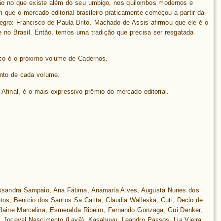
o no que existe além do seu umbigo, nos quilombos modernos e
 que o mercado editorial brasileiro praticamente começou a partir da
egro: Francisco de Paula Brito. Machado de Assis afirmou que ele é o
e no Brasil. Então, temos uma tradição que precisa ser resgatada
co é o próximo volume de Cadernos.
ento de cada volume.
Afinal, é o mais expressivo prêmio do mercado editorial.
lessandra Sampaio, Ana Fátima, Anamaria Alves, Augusta Nunes dos
os, Benicio dos Santos Sa Catita, Claudia Walleska, Cuti, Decio de
Elaine Marcelina, Esmeralda Ribeiro, Fernando Gonzaga, Gui Denker,
, Joceval Nascimento (Layê), Kasabuvu, Leandro Passos, Lia Vieira,