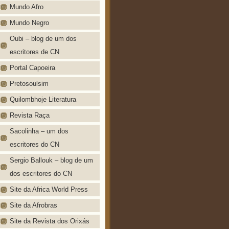
Mundo Afro
Mundo Negro
Oubi – blog de um dos
escritores de CN
Portal Capoeira
Pretosoulsim
Quilombhoje Literatura
Revista Raça
Sacolinha – um dos
escritores do CN
Sergio Ballouk – blog de um
dos escritores do CN
Site da Africa World Press
Site da Afrobras
Site da Revista dos Orixás