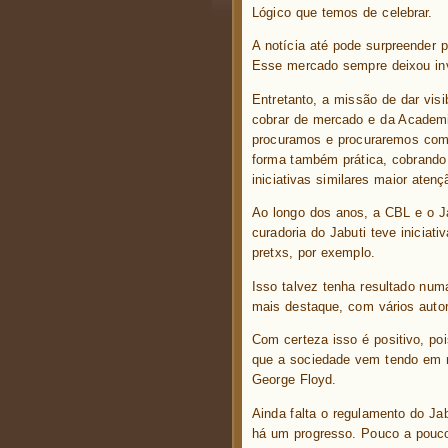
Lógico que temos de celebrar.
A notícia até pode surpreender
Esse mercado sempre deixou invi
Entretanto, a missão de dar vis
cobrar de mercado e da Academi
procuramos e procuraremos comb
forma também prática, cobrando d
iniciativas similares maior atençã
Ao longo dos anos, a CBL e o J
curadoria do Jabuti teve iniciat
pretxs, por exemplo.
Isso talvez tenha resultado num
mais destaque, com vários autor
Com certeza isso é positivo, poi
que a sociedade vem tendo em r
George Floyd.
Ainda falta o regulamento do Ja
há um progresso. Pouco a pouco