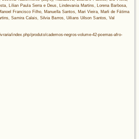
osta, Lílian Paula Serra e Deus, Lindevania Martins, Lorena Barbosa,
anoel Francisco Filho, Manuella Santos, Mari Vieira, Marli de Fátima
ins, Samira Calais, Silvia Barros, Uilians Uilson Santos, Val
livraria/index.php/produto/cadernos-negros-volume-42-poemas-afro-