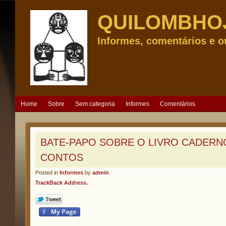
QUILOMBHO
Informes, comentários e o
Home
Sobre
Sem categoria
Informes
Comentários
BATE-PAPO SOBRE O LIVRO CADERN
CONTOS
Posted in
Informes
by
admin
TrackBack Address.