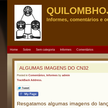
QUILOMBHO
Informes, comentários e o
Home
Sobre
Sem categoria
Informes
Comentários
ALGUMAS IMAGENS DO CN32
Posted in
Comentários
,
Informes
by
admin
TrackBack Address.
Resgatamos algumas imagens do lanç