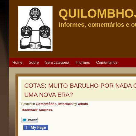
QUILOMBHO
Informes, comentários e o
Home
Sobre
Sem categoria
Informes
Comentários
COTAS: MUITO BARULHO POR NADA
UMA NOVA ERA?
Posted in
Comentários
,
Informes
by
admin
TrackBack Address.