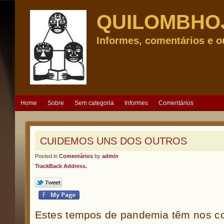
QUILOMBHO
Informes, comentários e o
Home
Sobre
Sem categoria
Informes
Comentários
CUIDEMOS UNS DOS OUTROS
Posted in
Comentários
by
admin
TrackBack Address.
Estes tempos de pandemia têm nos col