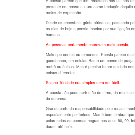
A poesia parece que tem renascido nos últimos t
presente em nossa cultura como tradução daquilo q
meios de expressão.
Desde os ancestrais griots africanos, passando pe
os dias de hoje a poesia fascina por sua ligação c
humano.
As pessoas certamente escrevem mais poesia.
Mais que contos ou romances. Poesia parece mais 
guardanapo, um celular. Basta um banco de praça
metrô ou ônibus. Mas é preciso tomar cuidado com 
coisas diferentes.
Solano Trindade era simples sem ser fácil.
A poesia não pode abrir mão do ritmo, da musicali
da surpresa.
Grande parte da responsabilidade pelo renascimen
especialmente periféricos. Mas é bom lembrar que
pelas rodas de poemas negras nos anos 80, 90, in
duram até hoje.