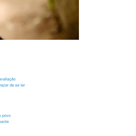
avaliação
azer de se ler
o povo
sente