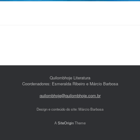
Quilombhoje Literatura
Coordenadores: Esmeralda Ribeiro e Márcio Barbosa
quilombhoje@quilombhoje.com.br
Design e conteúdo do site: Márcio Barbosa
A
SiteOrigin
Theme