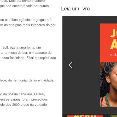
empos. Mas ela sempre esteve
ue não encontra vida por outros
Leia um livro
los escribas egípcios e gregos até
om as energias mais interiores do ser
fácil, basta uma folha, um
, uma mesa de bar, um assento de
essa facilidade. Fácil e simples são
dade, da harmonia, da inventividade,
to da poesia cabe aos saraus,
 esses saraus foram precedidos
ício dos 2000 e que na verdade