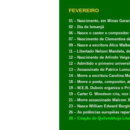
FEVEREIRO
01 – Nascimento, em Minas Gerais, 
02 – Dia de Iemanjá
06 – Nasce o cantor e compositor
07 – Nascimento de Clementina de
09 – Nasce a escritora Alice Walke
11 – Libertado Nelson Mandela, de
12 – Nascimento de Arlindo Veiga 
12 – Admitido o primeiro univers
13 – Assassinato de Patrice Lum
14 – Morre a escritora Carolina Ma
18 – Morre o poeta, compositor, a
19 – W.E.B. Dubois organiza o Pr
19 – Carter G. Woodson cria, nos 
21 – Morre assassinado Malcom X
23 – Nasce William Edward Burgha
26 – As potências européias repar
28 – Criação do Quilombhoje Liter