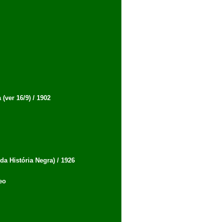
(ver 16/9) / 1902
a História Negra) / 1926
eo