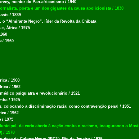
rvey, mentor do Pan-africanismo / 1940
rnalista, poeta e um dos gigantes da causa abolicionista / 1830
ssis / 1839
 o “Almirante Negro”, líder da Revolta da Chibata
, África / 1975
1960
a/ 1960
ica / 1960
rica / 1962
médico psiquiatra e revolucionário / 1921
mba / 1925
s, colocando a discriminação racial como contravenção penal / 1951
ica / 1962
 / 1975
 Municipal, de carta aberta à nação contra o racismo, inaugurando o Mov
) / 1978
quisas da Cultura Negra (IPCN), Rio de Janeiro / 1975