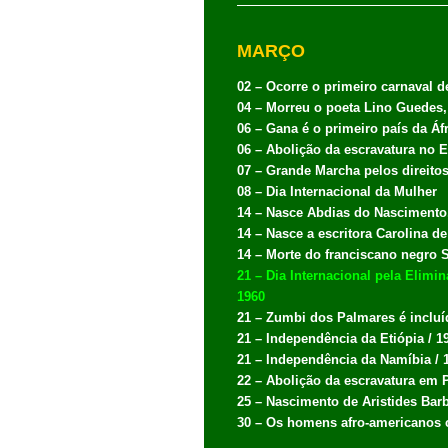
MARÇO
02 – Ocorre o primeiro carnaval d
04 – Morreu o poeta Lino Guedes,
06 – Gana é o primeiro país da Áf
06 – Abolição da escravatura no 
07 – Grande Marcha pelos direitos
08 – Dia Internacional da Mulher
14 – Nasce Abdias do Nascimento, 
14 – Nasce a escritora Carolina 
14 – Morte do franciscano negro 
21 – Dia Internacional pela Elimi
1960
21 – Zumbi dos Palmares é incluíd
21 – Independência da Etiópia / 1
21 – Independência da Namíbia / 
22 – Abolição da escravatura em P
25 – Nascimento de Aristides Barbo
30 – Os homens afro-americanos c