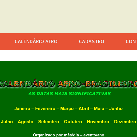
CALENDÁRIO AFRO
CADASTRO
CON
Janeiro
–
Fevereiro
–
Março
–
Abril
–
Maio
–
Junho
Julho
–
Agosto
–
Setembro
–
Outubro
–
Novembro
–
Dezembro
Organizado por mês/dia – evento/ano