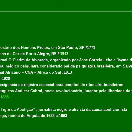
osário dos Homens Pretos, em São Paulo, SP /1771
ns de Cor de Porto Alegre, RS / 1943
jornal O Clarim da Alvorada, organizado por José Correia Leite e Jayme d
a, médico psiquiatra considerado pai da psiquiatria brasileira, em Salv
l Africano – CNA – África do Sul /1913
/ 1929
xigência de registro especial para templos de ritos afro-brasileiros
tuguesa Amílcar Cabral, poeta revolucionário, lutador pela liberdade d
/1835
Tigre da Abolição” , jornalista negro e ativista da causa abolicionista
nga, rainha de Angola de 1633 a 1663