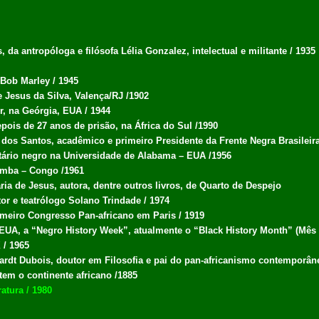
da antropóloga e filósofa Lélia Gonzalez, intelectual e militante / 1935
 Bob Marley / 1945
 Jesus da Silva, Valença/RJ /1902
r, na Geórgia, EUA / 1944
pois de 27 anos de prisão, na África do Sul /1990
dos Santos, acadêmico e primeiro Presidente da Frente Negra Brasileira 
itário negro na Universidade de Alabama – EUA /1956
umba – Congo /1961
ria de Jesus, autora, dentre outros livros, de Quarto de Despejo
tor e teatrólogo Solano Trindade / 1974
imeiro Congresso Pan-africano em Paris / 1919
EUA, a “Negro History Week”, atualmente o “Black History Month” (Mês d
 / 1965
rdt Dubois, doutor em Filosofia e pai do pan-africanismo contemporân
tem o continente africano /1885
atura / 1980