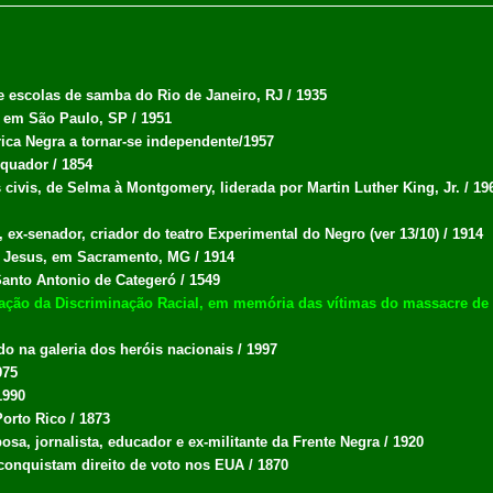
e escolas de samba do Rio de Janeiro, RJ / 1935
 em São Paulo, SP / 1951
rica Negra a tornar-se independente/1957
Equador / 1854
 civis, de Selma à Montgomery, liderada por Martin Luther King, Jr. / 19
ex-senador, criador do teatro Experimental do Negro (ver 13/10) / 1914
de Jesus, em Sacramento, MG / 1914
Santo Antonio de Categeró / 1549
nação da Discriminação Racial, em memória das vítimas do massacre de S
o na galeria dos heróis nacionais / 1997
975
1990
orto Rico / 1873
sa, jornalista, educador e ex-militante da Frente Negra / 1920
onquistam direito de voto nos EUA / 1870